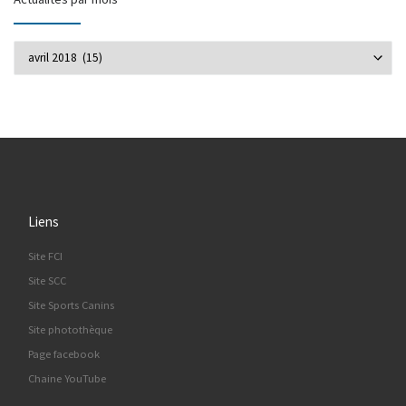
Actualités par mois
Liens
Site FCI
Site SCC
Site Sports Canins
Site photothèque
Page facebook
Chaine YouTube