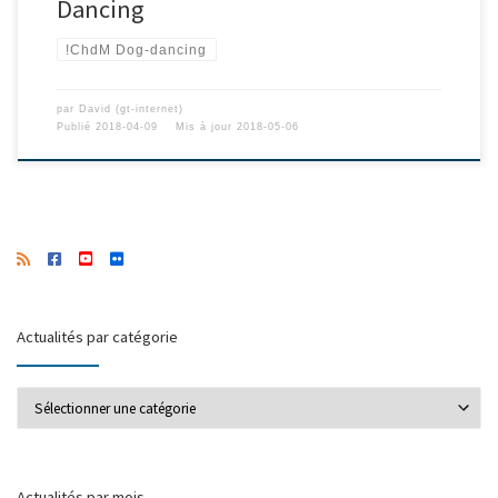
Dancing
!ChdM Dog-dancing
par
David (gt-internet)
Publié
2018-04-09
Mis à jour
2018-05-06
Actualités par catégorie
Actualités par catégorie
Actualités par mois