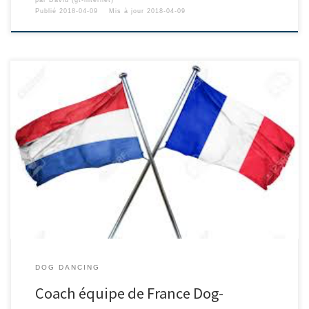
par
David (gt-internet)
Publié
2018-04-09
Mis à jour
2018-04-09
DOG DANCING
Coach équipe de France Dog-