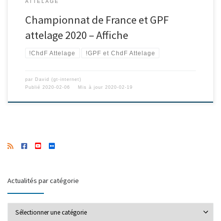
ATTELAGE
Championnat de France et GPF
attelage 2020 – Affiche
!ChdF Attelage
!GPF et ChdF Attelage
par
David (gt-internet)
Publié
2020-02-06
Mis à jour
2020-02-19
Actualités par catégorie
Actualités par catégorie