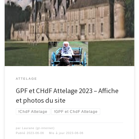
ATTELAGE
GPF et CHdF Attelage 2023 – Affiche
et photos du site
!ChdF Attelage
!GPF et ChdF Attelage
par
Laurane (gt-internet)
Publié
2023-06-06
Mis à jour
2023-06-06