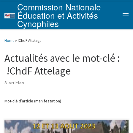
Commission Nationale
Skip to content
Éducation et Activités
Men
Cynophiles
Home
»
!ChdF Attelage
Actualités avec le mot-clé :
!ChdF Attelage
3 articles
Mot-clé d’article (manifestation)