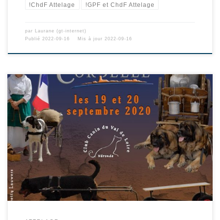
!ChdF Attelage
!GPF et ChdF Attelage
par
Laurane (gt-internet)
Publié
2022-09-16
Mis à jour
2022-09-16