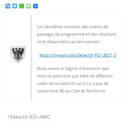
F
T
W
M
a
w
h
e
c
i
a
s
e
t
t
s
b
t
s
a
Les dernières versions des ordres de
o
e
A
g
o
r
p
e
passage, du programme et des résultats
k
p
sont disponibles au lien suivant :
http://tinyurl.com/Selectif-FCI-2017-2
Nous avons le regret d’annoncer que
nous ne pourrons pas faire de diffusion
vidéo de ce sélectif car il n’y a pas de
couverture 4G au Club de Noirterre.
!Sélectif EO-AWC