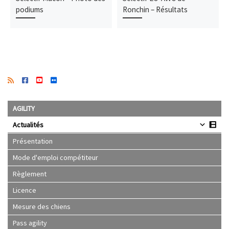
podiums
Ronchin – Résultats
AGILITY
Actualités
Présentation
Mode d'emploi compétiteur
Règlement
Licence
Mesure des chiens
Pass agility