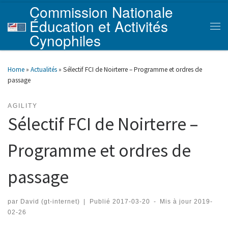
Commission Nationale
Skip to content
Éducation et Activités
Men
Cynophiles
Home
»
Actualités
»
Sélectif FCI de Noirterre – Programme et ordres de
passage
AGILITY
Sélectif FCI de Noirterre –
Programme et ordres de
passage
par
David (gt-internet)
|
Publié
2017-03-20
-
Mis à jour
2019-
02-26