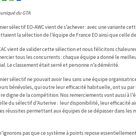
w
h
e
i
a
s
niqué du GTA
t
t
s
t
s
a
e
A
g
nier sélectif EO-AWC vient de s’achever : avec une variante cett
r
p
e
p
taient la sélection de l’équipe de France EO ainsi que celle d
AC vient de valider cette sélection et nous félicitons chaleur
ercier tous les concurrents : chaque équipe a donné le meilleu
ial. Le classement était serré et personne n’a démérité.
nier sélectif ne pouvait avoir lieu sans une équipe organisatric
eurs bénévoles, qui outre leur efficacité habituelle, ont su 
re digne de la compétition. Nos remerciements vont aussi à l’é
celle du sélectif d’Auterive : leur disponibilité, leur efficacité a
es réussites permettant aux équipes de se dépasser dans les m
’ignorons pas que ce système à points repose essentiellement s