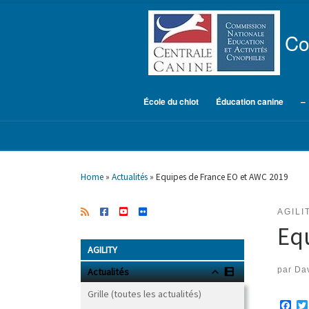
Skip to content
Co
École du chiot
Éducation canine
–
Home
»
Actualités
»
Equipes de France EO et AWC 2019
AGILI
Eq
AGILITY
par
Dav
Actualités
Grille (toutes les actualités)
F