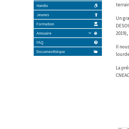
terrai
Handis
Jeunes
Un gra
Formation
DESOU
2019)
Annuaire
FAQ
Il nou
Documenthèque
lourde
La pré
CNEAC 