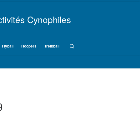
tivités Cynophiles
Search
Flyball
Hoopers
Treibball
9