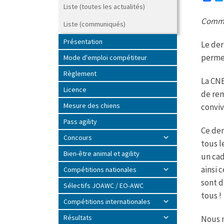
a
Liste (toutes les actualités)
c
Commu
e
Liste (communiqués)
b
o
Présentation
Le der
o
k
permet
Mode d'emploi compétiteur
Règlement
La CNE
Licence
de rem
Mesure des chiens
conviv
Pass agility
Ce der
Concours
tous l
Bien-être animal et agility
un cad
ainsi 
Compétitions nationales
sont d
Sélectifs JOAWC / EO-AWC
tous !
Compétitions internationales
Résultats
Nous n