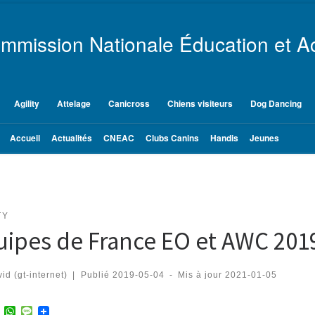
mmission Nationale Éducation et Ac
Agility
Attelage
Canicross
Chiens visiteurs
Dog Dancing
Accueil
Actualités
CNEAC
Clubs Canins
Handis
Jeunes
TY
uipes de France EO et AWC 201
id (gt-internet)
|
Publié
2019-05-04
-
Mis à jour
2021-01-05
T
W
M