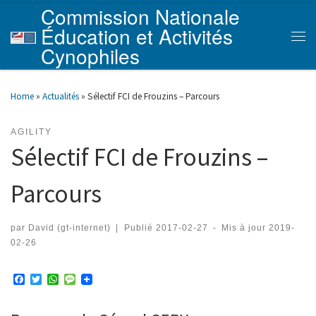
Commission Nationale
Skip to content
Éducation et Activités
Men
Cynophiles
Home
»
Actualités
»
Sélectif FCI de Frouzins – Parcours
AGILITY
Sélectif FCI de Frouzins –
Parcours
par
David (gt-internet)
|
Publié
2017-02-27
-
Mis à jour
2019-
02-26
F
T
W
M
a
w
h
e
c
i
a
s
e
t
t
s