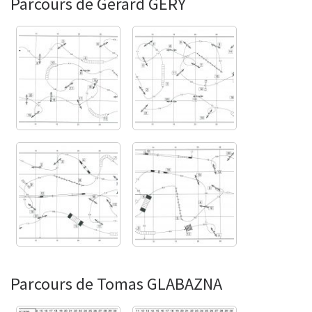
Parcours de Gérard GERY
b
t
s
a
o
e
A
g
o
r
p
e
k
p
Parcours de Tomas GLABAZNA