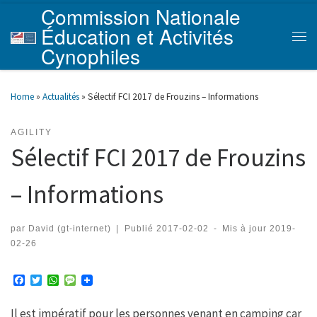
Commission Nationale
Skip to content
Éducation et Activités
Men
Cynophiles
Home
»
Actualités
»
Sélectif FCI 2017 de Frouzins – Informations
AGILITY
Sélectif FCI 2017 de Frouzins
– Informations
par
David (gt-internet)
|
Publié
2017-02-02
-
Mis à jour
2019-
02-26
F
T
W
M
a
w
h
e
c
i
a
s
Il est impératif pour les personnes venant en camping car
e
t
t
s