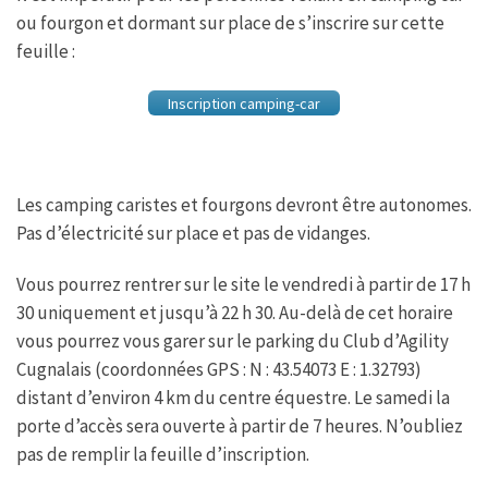
b
t
s
a
ou fourgon et dormant sur place de s’inscrire sur cette
o
e
A
g
o
r
p
e
feuille :
k
p
Inscription camping-car
Les camping caristes et fourgons devront être autonomes.
Pas d’électricité sur place et pas de vidanges.
Vous pourrez rentrer sur le site le vendredi à partir de 17 h
30 uniquement et jusqu’à 22 h 30. Au-delà de cet horaire
vous pourrez vous garer sur le parking du Club d’Agility
Cugnalais (coordonnées GPS : N : 43.54073 E : 1.32793)
distant d’environ 4 km du centre équestre. Le samedi la
porte d’accès sera ouverte à partir de 7 heures. N’oubliez
pas de remplir la feuille d’inscription.