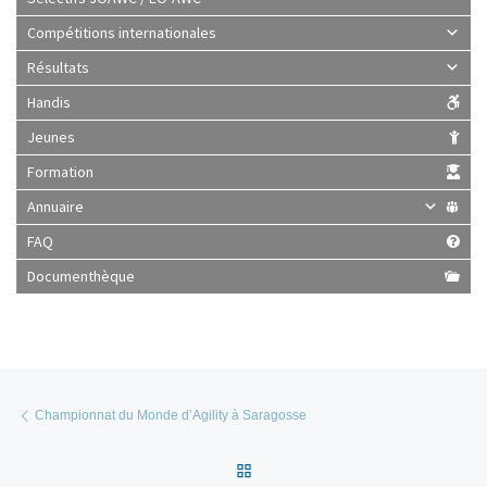
Compétitions internationales
Résultats
Handis
Jeunes
Formation
Annuaire
FAQ
Documenthèque
Parcourir les articles
Article précédent
Championnat du Monde d’Agility à Saragosse
Retour à la liste des articles