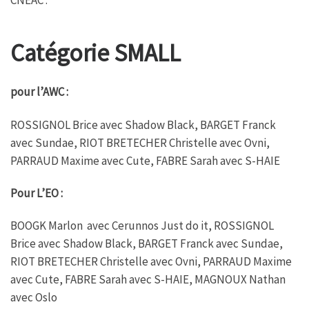
o
e
A
g
o
r
p
e
k
p
Catégorie SMALL
pour l’AWC :
ROSSIGNOL Brice avec Shadow Black, BARGET Franck
avec Sundae, RIOT BRETECHER Christelle avec Ovni,
PARRAUD Maxime avec Cute, FABRE Sarah avec S-HAIE
Pour L’EO :
BOOGK Marlon avec Cerunnos Just do it, ROSSIGNOL
Brice avec Shadow Black, BARGET Franck avec Sundae,
RIOT BRETECHER Christelle avec Ovni, PARRAUD Maxime
avec Cute, FABRE Sarah avec S-HAIE, MAGNOUX Nathan
avec Oslo