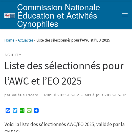
Commission Nationale
Skip to content
Éducation et Activités
Men
Cynophiles
Home
»
Actualités
»
Liste des sélectionnés pour l’AWC et l’EO 2025
AGILITY
Liste des sélectionnés pour
l’AWC et l’EO 2025
par
Valérie Ricard
|
Publié
2025-05-02
-
Mis à jour
2025-05-02
F
T
W
M
a
w
h
e
c
i
a
s
Voici la liste des sélectionnés AWC/EO 2025, validée par la
e
t
t
s
b
t
s
a
CNEAC :