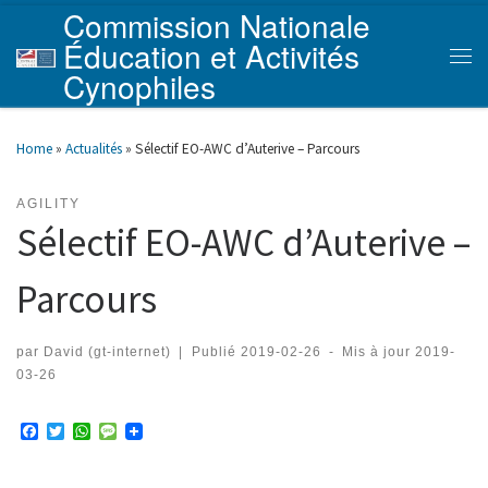
Commission Nationale
Skip to content
Éducation et Activités
Men
Cynophiles
Home
»
Actualités
»
Sélectif EO-AWC d’Auterive – Parcours
AGILITY
Sélectif EO-AWC d’Auterive –
Parcours
par
David (gt-internet)
|
Publié
2019-02-26
-
Mis à jour
2019-
03-26
F
T
W
M
a
w
h
e
c
i
a
s
e
t
t
s