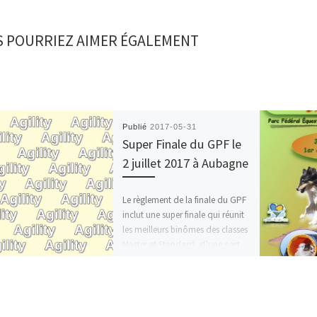
 POURRIEZ AIMER ÉGALEMENT
Publié
2017-05-31
Super Finale du GPF le
2 juillet 2017 à Aubagne
Le règlement de la finale du GPF
inclut une super finale qui réunit
les meilleurs binômes des classes
Master et Standard, d’une part,
[…]