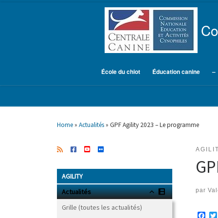
Skip to content
Co
École du chiot
Éducation canine
–
Home
»
Actualités
»
GPF Agility 2023 – Le programme
AGILI
GP
AGILITY
par
Val
Actualités
Grille (toutes les actualités)
F