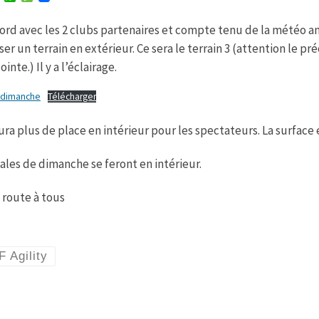
w
h
e
i
a
s
ord avec les 2 clubs partenaires et compte tenu de la météo 
t
t
s
t
s
a
iser un terrain en extérieur. Ce sera le terrain 3 (attention le 
e
A
g
r
p
e
ointe.) Il y a l’éclairage.
p
-dimanche
Télécharger
 aura plus de place en intérieur pour les spectateurs. La surface
nales de dimanche se feront en intérieur.
route à tous
 Agility