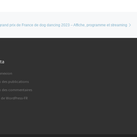
Ar
rand prix de France de dog dancing 2023 – Affiche, programme et streaming
ta
nnexion
x des publications
x des commentaires
e de WordPress-FR