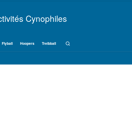
tivités Cynophiles
Search
Flyball
Hoopers
Treibball