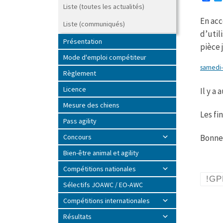
a
Liste (toutes les actualités)
c
En acc
e
Liste (communiqués)
b
d’util
o
Présentation
o
pièce j
k
Mode d'emploi compétiteur
samedi
Règlement
Licence
Il y a
Mesure des chiens
Les fi
Pass agility
Bonne 
Concours
Bien-être animal et agility
Compétitions nationales
!GPF
Sélectifs JOAWC / EO-AWC
Compétitions internationales
Résultats