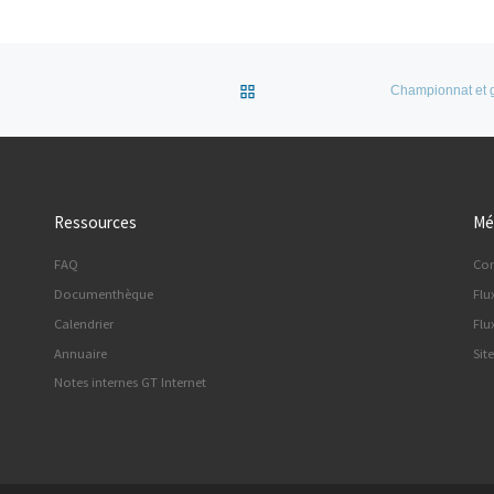
Retour à la liste des articles
Championnat et g
Ressources
Mé
FAQ
Co
Documenthèque
Flu
Calendrier
Flu
Annuaire
Sit
Notes internes GT Internet