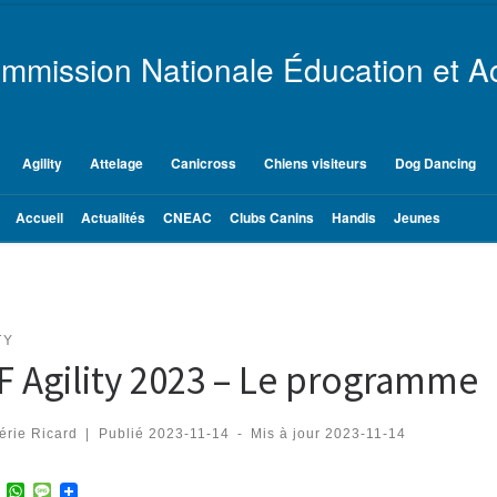
mmission Nationale Éducation et Ac
Agility
Attelage
Canicross
Chiens visiteurs
Dog Dancing
Accueil
Actualités
CNEAC
Clubs Canins
Handis
Jeunes
TY
F Agility 2023 – Le programme
érie Ricard
|
Publié
2023-11-14
-
Mis à jour
2023-11-14
T
W
M