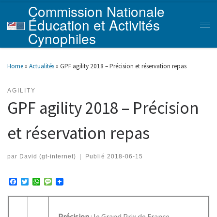
Commission Nationale
Skip to content
Éducation et Activités
Men
Cynophiles
Home
»
Actualités
»
GPF agility 2018 – Précision et réservation repas
AGILITY
GPF agility 2018 – Précision
et réservation repas
par
David (gt-internet)
|
Publié
2018-06-15
F
T
W
M
a
w
h
e
c
i
a
s
e
t
t
s
b
t
s
a
Précision
: le Grand Prix de France