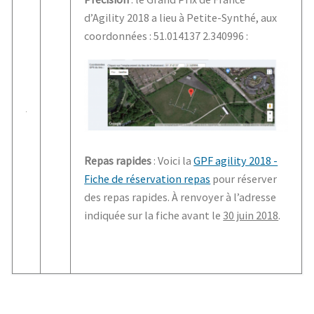
o
e
A
g
o
r
p
e
d’Agility 2018 a lieu à Petite-Synthé, aux
k
p
coordonnées : 51.014137 2.340996 :
Repas rapides
: Voici la
GPF agility 2018 -
Fiche de réservation repas
pour réserver
des repas rapides. À renvoyer à l’adresse
indiquée sur la fiche avant le
30 juin 2018
.