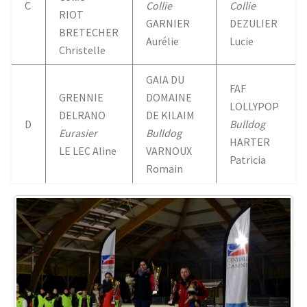
C
Collie
Collie
RIOT
GARNIER
DEZULIER
BRETECHER
Aurélie
Lucie
Christelle
GAIA DU
FAF
GRENNIE
DOMAINE
LOLLYPOP
DELRANO
DE KILAIM
D
Bulldog
Eurasier
Bulldog
HARTER
LE LEC Aline
VARNOUX
Patricia
Romain