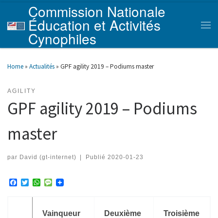
Commission Nationale
Skip to content
Éducation et Activités
Men
Cynophiles
Home
»
Actualités
»
GPF agility 2019 – Podiums master
AGILITY
GPF agility 2019 – Podiums
master
par
David (gt-internet)
|
Publié
2020-01-23
F
T
W
M
a
w
h
e
c
i
a
s
e
t
t
s
b
t
s
a
Vainqueur
Deuxième
Troisième