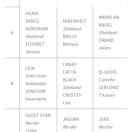
o
e
A
g
o
r
p
e
k
p
HEAVY
MAYBE AN
DANCE
FARENHEIT
ANGEL
DEMONIAK
Shetland
A
Shetland
Shetland
BAILLY
ORAND
FLOURET
Melissa
Julien
Jessica
I MAKY
LEIA
CATTA
IS-GOOD
Petit chien
BLACK
Caniche
B
hollandais
Shetland
LEBLOND
JONCOUR
CRESTEY
Titouan
Gwenaëlle
Lise
GUEST STAR
JAGUAR
JUNE
Border
Border
Border
Collie