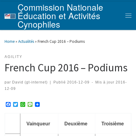
Commission Nationale
Skip to content
Éducation et Activités
Men
Cynophiles
Home
»
Actualités
»
French Cup 2016 – Podiums
AGILITY
French Cup 2016 – Podiums
par
David (gt-internet)
|
Publié
2016-12-09
-
Mis à jour
2016-
12-09
F
T
W
M
a
w
h
e
c
i
a
s
e
t
t
s
b
t
s
a
Vainqueur
Deuxième
Troisième
o
e
A
g
o
r
p
e