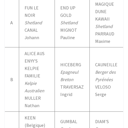
k
p
MAGIQUE
FUN LE
END UP
DUNE
NOIR
GOLD
KAWAII
A
Shetland
Shetland
Shetland
CANAL
MIGNOT
PARRAUD
Johann
Pauline
Maxime
ALICE AUS
ENYY'S
HICEBERG
CAUNEILLE
KELPIE
Epagneul
Berger des
FAMILIE
B
Breton
Pyrénées
Kelpie
TRAVERSAZ
VELOSO
Australien
Ingrid
Serge
MULLER
Nathan
KEEN
GUMBAL
DIAM'S
(Belgique)