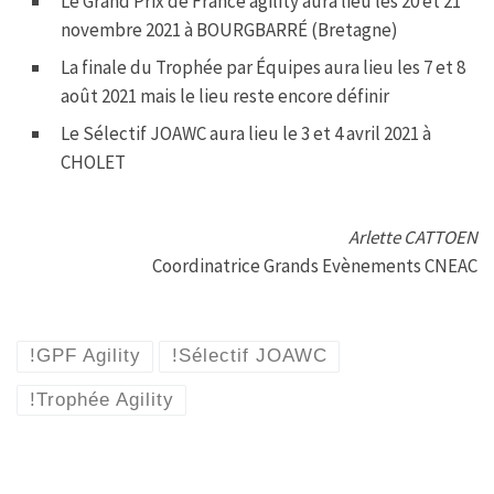
Le Grand Prix de France agility aura lieu les 20 et 21
b
t
s
a
novembre 2021 à BOURGBARRÉ (Bretagne)
o
e
A
g
o
r
p
e
k
p
La finale du Trophée par Équipes aura lieu les 7 et 8
août 2021 mais le lieu reste encore définir
Le Sélectif JOAWC aura lieu le 3 et 4 avril 2021 à
CHOLET
Arlette CATTOEN
Coordinatrice Grands Evènements CNEAC
!GPF Agility
!Sélectif JOAWC
!Trophée Agility