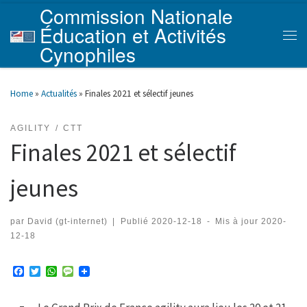
Commission Nationale
Skip to content
Éducation et Activités
Men
Cynophiles
Home
»
Actualités
»
Finales 2021 et sélectif jeunes
AGILITY
CTT
Finales 2021 et sélectif
jeunes
par
David (gt-internet)
|
Publié
2020-12-18
-
Mis à jour
2020-
12-18
F
T
W
M
a
w
h
e
c
i
a
s
e
t
t
s