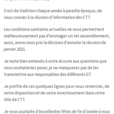
b
t
s
a
o
e
A
g
Il est de tradition chaque année à pareille époque, de
o
r
p
e
k
p
vous convier à la réunion d’information des CTT.
Les conditions sanitaires actuelles ne nous permettent
malheureusement pas d’envisager un tel rassemblement,
aussi, avons nous pris la décision d’annuler la réunion de
janvier 2021.
Je reste bien entendu à votre écoute aux questions que
vous souhaiteriez poser, je ne manquerez pas de les
transmettre aux responsables des différents GT.
Je profite de ces quelques lignes pour vous remercier, de
votre disposition et de votre investissement dans votre
rôle de CTT.
Je vous souhaite d’excellentes fêtes de fin d’année à vous