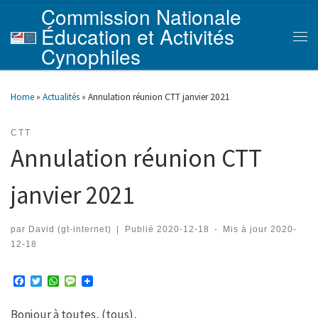
Commission Nationale
Skip to content
Éducation et Activités
Men
Cynophiles
Home
»
Actualités
»
Annulation réunion CTT janvier 2021
CTT
Annulation réunion CTT
janvier 2021
par
David (gt-internet)
|
Publié
2020-12-18
-
Mis à jour
2020-
12-18
F
T
W
M
a
w
h
e
c
i
a
s
Bonjour à toutes, (tous),
e
t
t
s