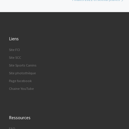
Liens
Site FCI
Site SCC
Site Sports Canins
Site photothèque
Page facebook
Chaine YouTube
Ressources
FAQ