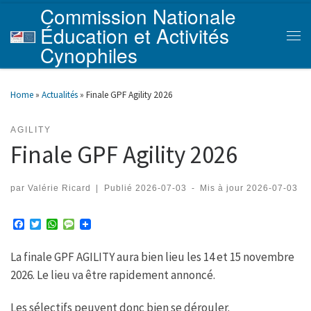
Commission Nationale
Skip to content
Éducation et Activités
Men
Cynophiles
Home
»
Actualités
»
Finale GPF Agility 2026
AGILITY
Finale GPF Agility 2026
par
Valérie Ricard
|
Publié
2026-07-03
-
Mis à jour
2026-07-03
F
T
W
M
a
w
h
e
c
i
a
s
La finale GPF AGILITY aura bien lieu les 14 et 15 novembre
e
t
t
s
b
t
s
a
2026. Le lieu va être rapidement annoncé.
o
e
A
g
o
r
p
e
k
p
Les sélectifs peuvent donc bien se dérouler.