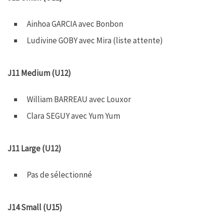
b
t
s
a
o
e
A
g
o
r
p
e
Ainhoa GARCIA avec Bonbon
k
p
Ludivine GOBY avec Mira (liste attente)
J11 Medium (U12)
William BARREAU avec Louxor
Clara SEGUY avec Yum Yum
J11 Large (U12)
Pas de sélectionné
J14 Small (U15)