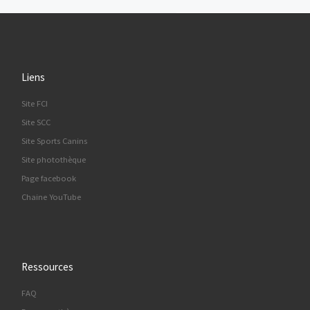
Liens
Site FCI
Site SCC
Site Sports Canins
Site photothèque
Page facebook
Chaine YouTube
Ressources
FAQ