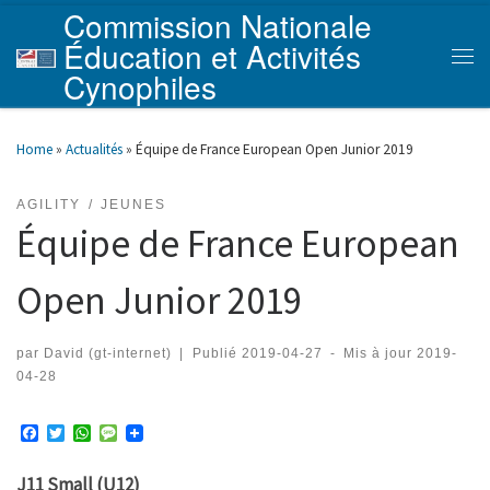
Commission Nationale
Skip to content
Éducation et Activités
Men
Cynophiles
Home
»
Actualités
»
Équipe de France European Open Junior 2019
AGILITY
JEUNES
Équipe de France European
Open Junior 2019
par
David (gt-internet)
|
Publié
2019-04-27
-
Mis à jour
2019-
04-28
F
T
W
M
a
w
h
e
c
i
a
s
J11 Small (U12)
e
t
t
s