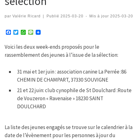
sélection
par
Valérie Ricard
|
Publié
2025-03-20
-
Mis à jour
2025-03-20
F
T
W
M
a
w
h
e
c
i
a
s
Voici les deux week-ends proposés pour le
e
t
t
s
b
t
s
a
rassemblement des jeunes à l’issue de la sélection:
o
e
A
g
o
r
p
e
k
p
31 mai et 1er juin : association canine La Perrée :86
CHEMIN DE CHAMPART, 37330 SOUVIGNE
21 et 22 juin: club cynophile de St Doulchard :Route
de Vouzeron « Ravenaise » 18230 SAINT
DOULCHARD
La liste des jeunes engagés se trouve sur le calendrier à la
date de l’évènement pour les personnes à jour du