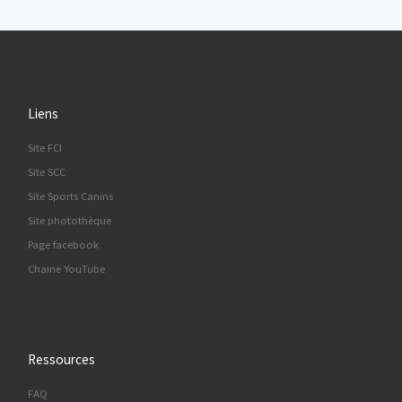
Liens
Site FCI
Site SCC
Site Sports Canins
Site photothèque
Page facebook
Chaine YouTube
Ressources
FAQ