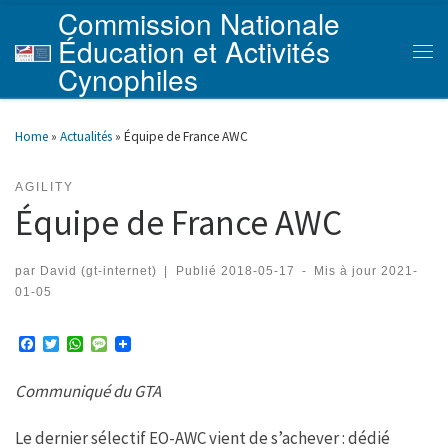
Commission Nationale
Skip to content
Éducation et Activités
Men
Cynophiles
Home
»
Actualités
»
Équipe de France AWC
AGILITY
Équipe de France AWC
par
David (gt-internet)
|
Publié
2018-05-17
-
Mis à jour
2021-
01-05
F
T
W
M
a
w
h
e
c
i
a
s
Communiqué du GTA
e
t
t
s
b
t
s
a
o
e
A
g
Le dernier sélectif EO-AWC vient de s’achever : dédié
o
r
p
e