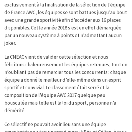
k
p
exclusivement à la finalisation de la sélection de l’équipe
de France AWC, les équipes se sont battues jusqu’au bout
avec une grande sportivité afin d’accéder aux 16 places
disponibles. Cette année 2018 s’est en effet démarquée
par un nouveau système à points et n’admettant aucun
joker.
La CNEAC vient de valider cette sélection et nous
félicitons chaleureusement les équipes retenues, tout en
n’oubliant pas de remercier tous les concurrents : chaque
équipe a donné le meilleur d’elle-même dans un esprit
sportif et convivial. Le classement était serré et la
composition de l’équipe AWC 2017 quelque peu
bousculée mais telle est la loi du sport, personne n’a
démérité.
Ce sélectif ne pouvait avoir lieu sans une équipe
organisatrice au top un grand merci à Béa et Céline, à tous