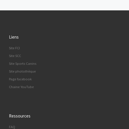
Liens
Site FCI
Site SCC
Site Sports Canins
Site photothèque
Page facebook
Chaine YouTube
Ressources
FAQ