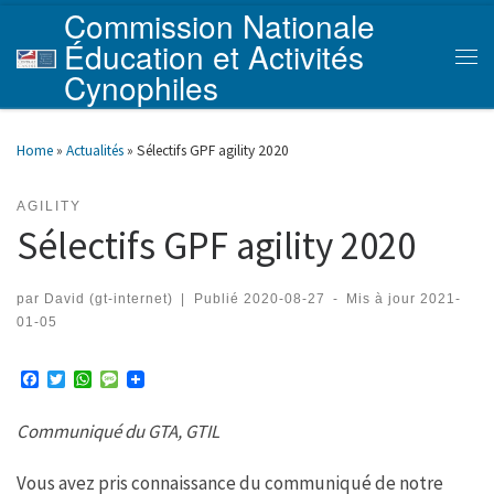
Commission Nationale
Skip to content
Éducation et Activités
Men
Cynophiles
Home
»
Actualités
»
Sélectifs GPF agility 2020
AGILITY
Sélectifs GPF agility 2020
par
David (gt-internet)
|
Publié
2020-08-27
-
Mis à jour
2021-
01-05
F
T
W
M
a
w
h
e
c
i
a
s
Communiqué du GTA, GTIL
e
t
t
s
b
t
s
a
o
e
A
g
Vous avez pris connaissance du communiqué de notre
o
r
p
e