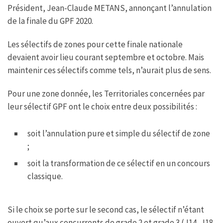
k
p
Président, Jean-Claude METANS, annonçant l’annulation
de la finale du GPF 2020.
Les sélectifs de zones pour cette finale nationale
devaient avoir lieu courant septembre et octobre. Mais
maintenir ces sélectifs comme tels, n’aurait plus de sens.
Pour une zone donnée, les Territoriales concernées par
leur sélectif GPF ont le choix entre deux possibilités :
soit l’annulation pure et simple du sélectif de zone
;
soit la transformation de ce sélectif en un concours
classique.
Si le choix se porte sur le second cas, le sélectif n’étant
ouvert qu’aux concurrents de grade 2 et grade 3 (J14, J18,