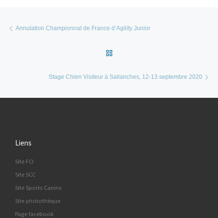
Parcourir les articles
Article précédent
Annulation Championnat de France d’Agility Junior
Retour à la liste des articles
Ar
Stage Chien Visiteur à Sallanches, 12-13 septembre 2020
Liens
Site FCI
Site SCC
Site Sports Canins
Site photothèque
Page facebook