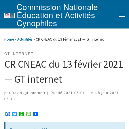
Commission Nationale
Skip to content
Éducation et Activités
Men
Cynophiles
Home
»
Actualités
»
CR CNEAC du 13 février 2021 — GT internet
GT INTERNET
CR CNEAC du 13 février 2021
— GT internet
par
David (gt-internet)
|
Publié
2021-05-01
-
Mis à jour
2021-
05-13
F
T
W
M
a
w
h
e
c
i
a
s
e
t
t
s