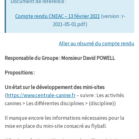
Document de référence :
b
t
s
a
o
e
A
g
o
r
p
e
Compte rendu CNEAC – 13 février 2021
(version : r-
k
p
2021-05-01.pdf)
Aller au résumé du compte rendu
Responsable du Groupe : Monsieur David POWELL
Propositions :
Un état sur le développement des mini-sites
(
https://www.centrale-canine.fr
– suivre : Les activités
canines > Les différentes disciplines > (discipline))
Il manque encore les informations nécessaires pour la
mise en place du mini-site consacré au flyball.