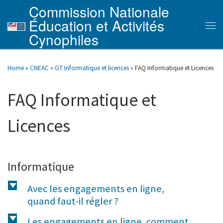
Commission Nationale
Skip to content
Éducation et Activités
Men
Cynophiles
Home
»
CNEAC
»
GT Informatique et licences
»
FAQ Informatique et Licences
FAQ Informatique et
Licences
Informatique
d
Avec les engagements en ligne,
quand faut-il régler ?
d
Les engagements en ligne, comment