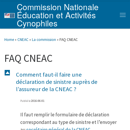
Commission Nationale
Skip to content
Éducation et Activités
Men
Cynophiles
Home
»
CNEAC
»
La commission
»
FAQ CNEAC
FAQ CNEAC
D
Comment faut-il faire une
déclaration de sinistre auprès de
l’assureur de la CNEAC ?
Publié le
2016-06-01
Il faut remplir le formulaire de déclaration
correspondant au type de sinistre et l’envoyer
au
secrétaire général de la CNEAC.