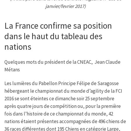
b
t
s
a
janvier/fevrier 2017)
o
e
A
g
o
r
p
e
k
p
La France confirme sa position
dans le haut du tableau des
nations
Quelques mots du président de la CNEAC, Jean Claude
Métans
Les lumières du Pabellon Principe Félipe de Saragosse
hébergeant le championnat du monde d’agility de la FCI
2016 se sont éteintes ce dimanche soir 25 septembre
après quatre jours de compétition ou, pour la première
fois dans l’histoire de ce championnat du monde, 42
nations étaient présentes accompagnées de 496 chiens de
36 races différentes dont 195 Chiens en catégorie Large,