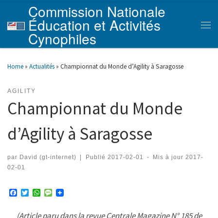
Commission Nationale
Skip to content
Éducation et Activités
Men
Cynophiles
Home
»
Actualités
»
Championnat du Monde d’Agility à Saragosse
AGILITY
Championnat du Monde
d’Agility à Saragosse
par
David (gt-internet)
|
Publié
2017-02-01
-
Mis à jour
2017-
02-01
F
T
W
M
a
w
h
e
c
i
a
s
(Article paru dans la revue Centrale Magazine N° 185 de
e
t
t
s