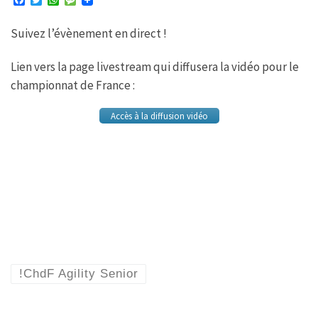
F
T
W
M
a
w
h
e
c
i
a
s
Suivez l’évènement en direct !
e
t
t
s
b
t
s
a
o
e
A
g
Lien vers la page livestream qui diffusera la vidéo pour le
o
r
p
e
k
p
championnat de France :
Accès à la diffusion vidéo
!ChdF Agility Senior