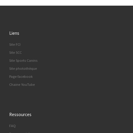
Liens
Site FCI
Site SCC
Site Sports Canins
Site photothèque
Page facebook
Chaine YouTube
Ressources
FAQ