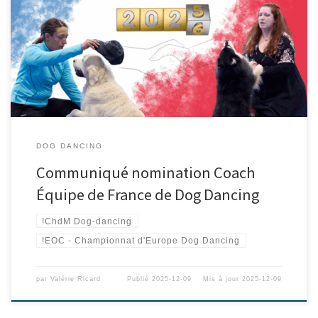
DOG DANCING
Communiqué nomination Coach
Équipe de France de Dog Dancing
!ChdM Dog-dancing
!EOC - Championnat d'Europe Dog Dancing
par
Valérie Ricard
Publié
2025-12-09
Mis à jour
2025-12-09