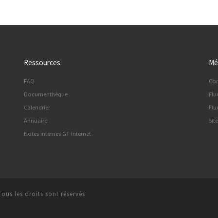
Ressources
Mé
FAQ
Co
Documenthèque
Flu
Calendrier
Flu
Annuaire
Sit
Notes internes GT Internet
Tous les droits sont réservés