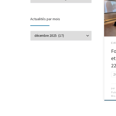
Actualités par mois
Actualités par mois
CA
F
et
2
2
pa
Pub
Mis