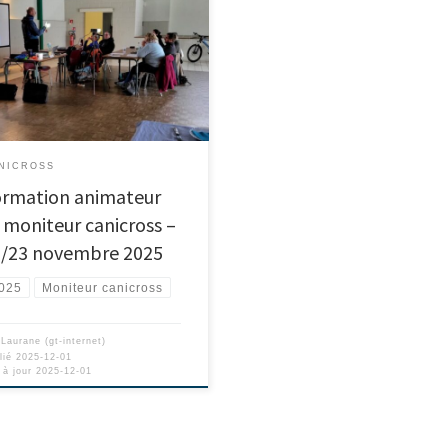
NICROSS
ormation animateur
 moniteur canicross –
2/23 novembre 2025
025
Moniteur canicross
r
Laurane (gt-internet)
lié
2025-12-01
 à jour
2025-12-01