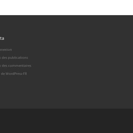
ta
nnexion
x des publications
x des commentaires
e de WordPress-FR