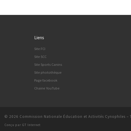
Liens
Site FCI
Site SCC
Site Sports Canins
Site photothèque
Page facebook
Chaine YouTube
© 2026
Commission Nationale Éducation et Activités Cynophiles
–
Conçu par
GT Internet