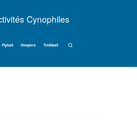
tivités Cynophiles
Search
Flyball
Hoopers
Treibball