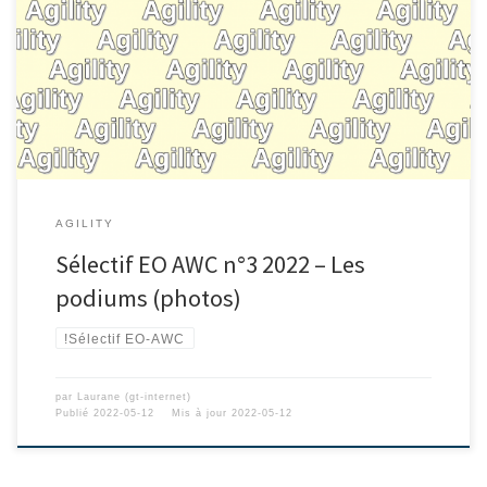
AGILITY
Sélectif EO AWC n°3 2022 – Les
podiums (photos)
!Sélectif EO-AWC
par
Laurane (gt-internet)
Publié
2022-05-12
Mis à jour
2022-05-12