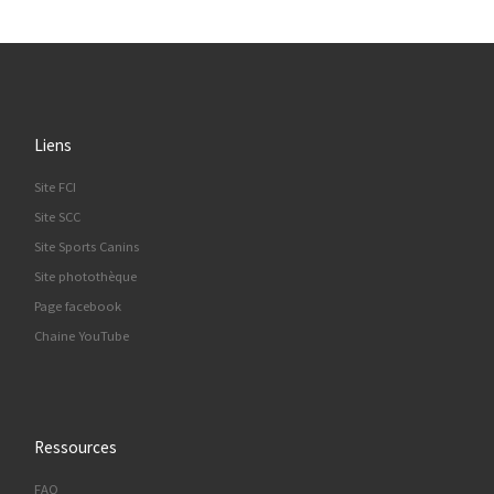
Liens
Site FCI
Site SCC
Site Sports Canins
Site photothèque
Page facebook
Chaine YouTube
Ressources
FAQ