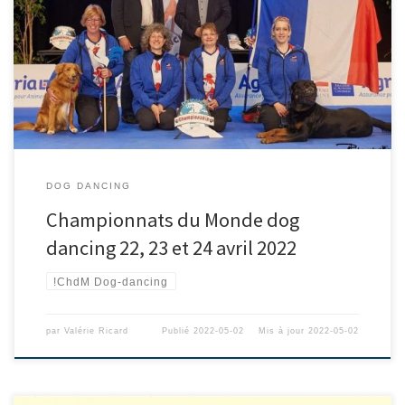
DOG DANCING
Championnats du Monde dog
dancing 22, 23 et 24 avril 2022
!ChdM Dog-dancing
par
Valérie Ricard
Publié
2022-05-02
Mis à jour
2022-05-02