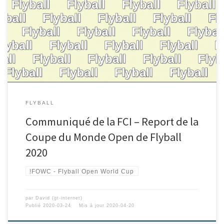
FLYBALL
Communiqué de la FCI – Report de la
Coupe du Monde Open de Flyball
2020
!FOWC - Flyball Open World Cup
par
David (gt-internet)
Publié
2020-03-24
Mis à jour
2020-04-20