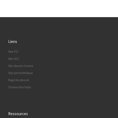
Liens
Site FCI
Site SCC
Site Sports Canins
Site photothèque
Page facebook
Chaine YouTube
Ressources