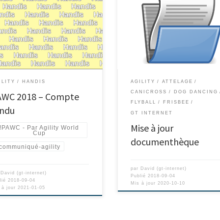
ILITY
HANDIS
AGILITY
ATTELAGE
CANICROSS
DOG DANCING
AWC 2018 – Compte
FLYBALL
FRISBEE
endu
GT INTERNET
Mise à jour
!PAWC - Par Agility World
Cup
documenthèque
communiqué-agility
par
David (gt-internet)
r
David (gt-internet)
Publié
2018-09-04
lié
2018-09-04
Mis à jour
2020-10-10
 à jour
2021-01-05