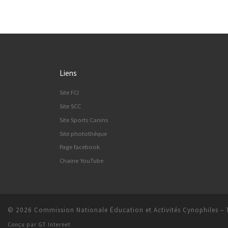
Liens
Site FCI
Site SCC
Site Sports Canins
Site photothèque
Page facebook
Chaine YouTube
© 2026
Commission Nationale Éducation et Activités Cynophiles
–
Conçu par
GT Internet