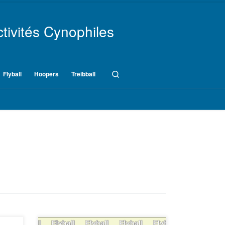
tivités Cynophiles
Search
Flyball
Hoopers
Treibball