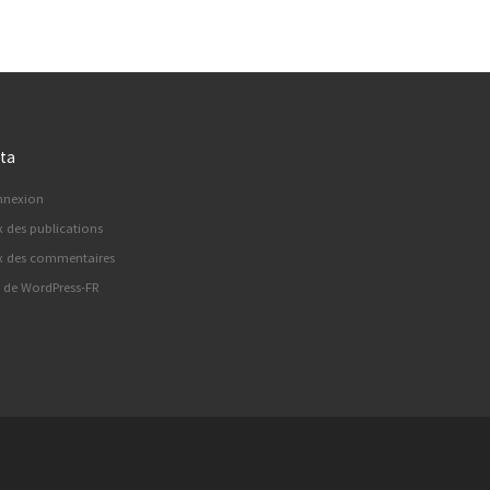
ta
nnexion
x des publications
x des commentaires
e de WordPress-FR