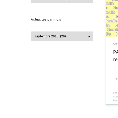
Actualités par mois
Actualités par mois
AG
P
r
#
pa
Pub
Mis