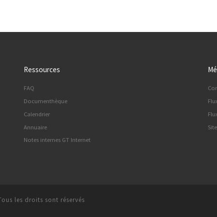
Ressources
Mé
FAQ
Co
Documenthèque
Flu
Calendrier
Flu
Annuaire
Sit
Notes internes GT Internet
Tous les droits sont réservés