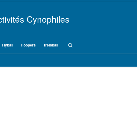
tivités Cynophiles
Search
Flyball
Hoopers
Treibball