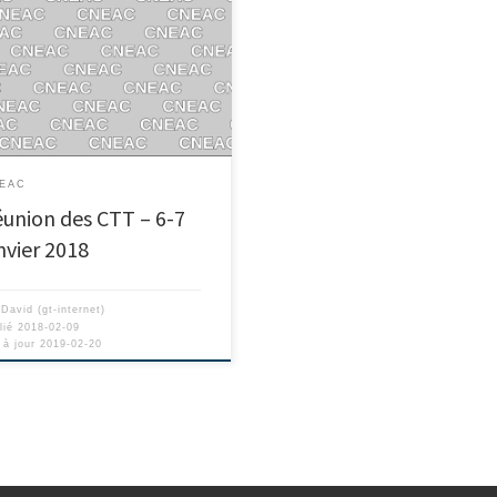
EAC
union des CTT – 6-7
nvier 2018
r
David (gt-internet)
lié
2018-02-09
 à jour
2019-02-20