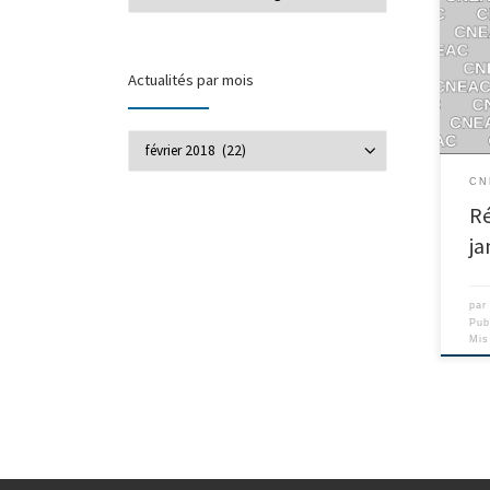
Actualités par mois
Actualités par mois
CN
Ré
ja
pa
Pub
Mis