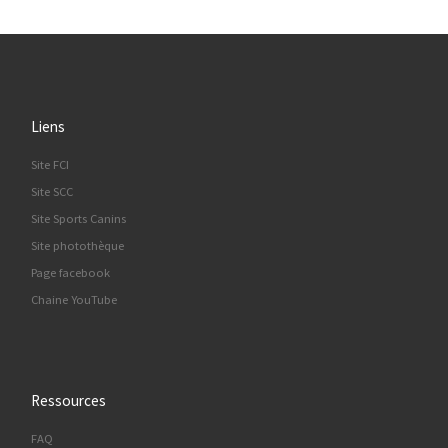
Liens
Site FCI
Site SCC
Site Sports Canins
Site photothèque
Page facebook
Chaine YouTube
Ressources
FAQ