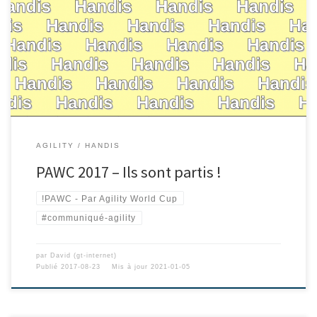
AGILITY
HANDIS
PAWC 2017 – Ils sont partis !
!PAWC - Par Agility World Cup
#communiqué-agility
par
David (gt-internet)
Publié
2017-08-23
Mis à jour
2021-01-05