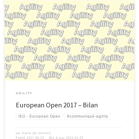
AGILITY
European Open 2017 – Bilan
!EO - European Open
#communiqué-agility
par
David (gt-internet)
Publié
2017-08-23
Mis à jour
2021-01-05