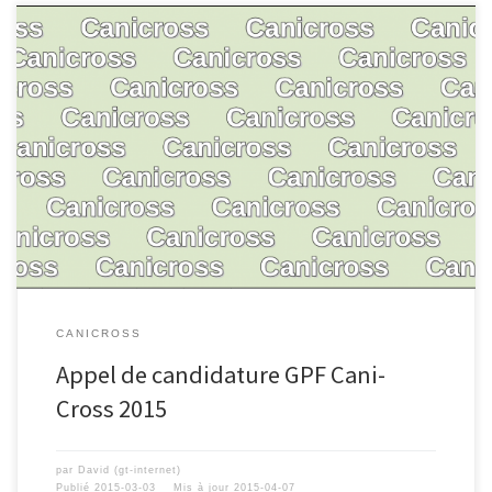
CANICROSS
Appel de candidature GPF Cani-
Cross 2015
par
David (gt-internet)
Publié
2015-03-03
Mis à jour
2015-04-07