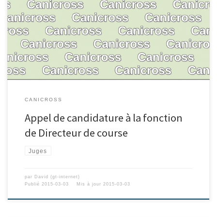
CANICROSS
Appel de candidature à la fonction
de Directeur de course
Juges
par
David (gt-internet)
Publié
2015-03-03
Mis à jour
2015-03-03