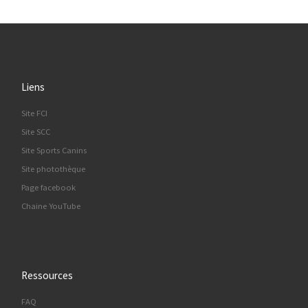
Liens
Site FCI
Site SCC
Site Sports Canins
Site photothèque
Page facebook
Chaine YouTube
Ressources
FAQ