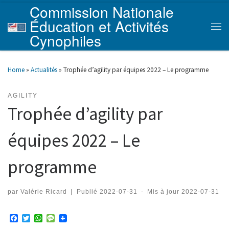
Commission Nationale
Skip to content
Éducation et Activités
Men
Cynophiles
Home
»
Actualités
»
Trophée d’agility par équipes 2022 – Le programme
AGILITY
Trophée d’agility par
équipes 2022 – Le
programme
par
Valérie Ricard
|
Publié
2022-07-31
-
Mis à jour
2022-07-31
F
T
W
M
a
w
h
e