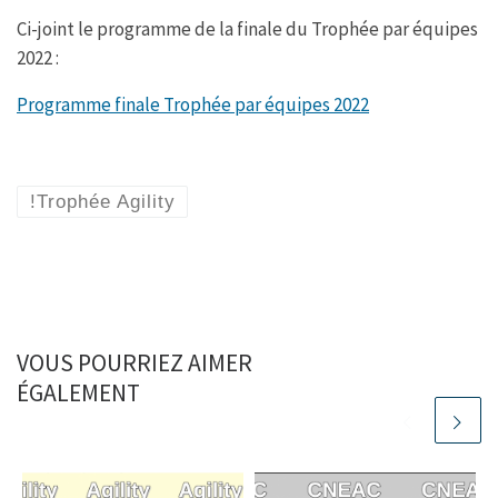
c
i
a
s
Ci-joint le programme de la finale du Trophée par équipes
e
t
t
s
b
t
s
a
2022 :
o
e
A
g
o
r
p
e
k
p
Programme finale Trophée par équipes 2022
!Trophée Agility
VOUS POURRIEZ AIMER
ÉGALEMENT