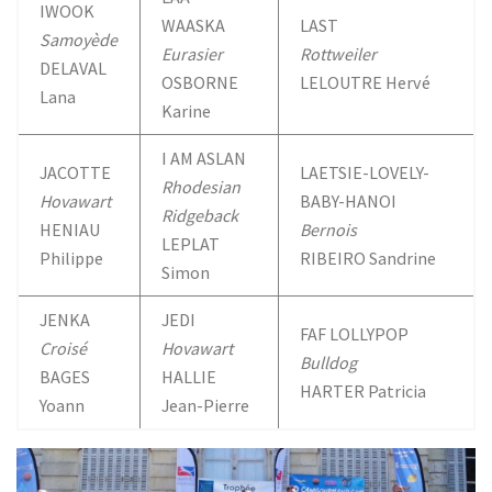
IWOOK
WAASKA
LAST
Samoyède
Eurasier
Rottweiler
DELAVAL
OSBORNE
LELOUTRE Hervé
Lana
Karine
I AM ASLAN
JACOTTE
LAETSIE-LOVELY-
Rhodesian
Hovawart
BABY-HANOI
Ridgeback
HENIAU
Bernois
LEPLAT
Philippe
RIBEIRO Sandrine
Simon
JENKA
JEDI
FAF LOLLYPOP
Croisé
Hovawart
Bulldog
BAGES
HALLIE
HARTER Patricia
Yoann
Jean-Pierre