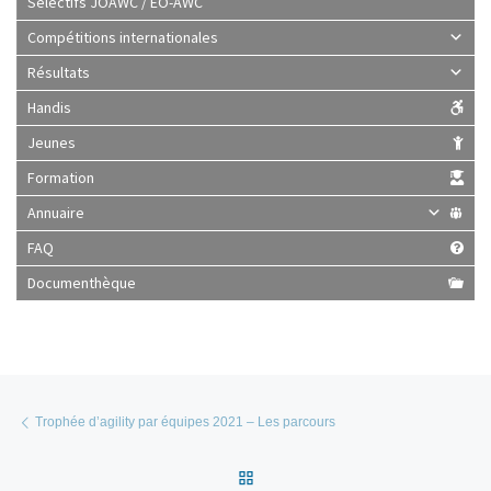
Sélectifs JOAWC / EO-AWC
Compétitions internationales
Résultats
Handis
Jeunes
Formation
Annuaire
FAQ
Documenthèque
Parcourir les articles
Article précédent
Trophée d’agility par équipes 2021 – Les parcours
Retour à la liste des articles