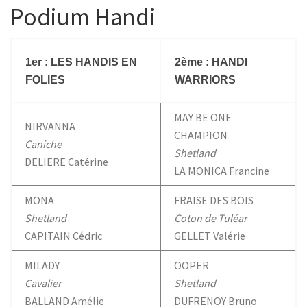
b
t
s
a
Podium Handi
o
e
A
g
o
r
p
e
k
p
1er : LES HANDIS EN
2ème : HANDI
FOLIES
WARRIORS
MAY BE ONE
NIRVANNA
CHAMPION
Caniche
Shetland
DELIERE Catérine
LA MONICA Francine
MONA
FRAISE DES BOIS
Shetland
Coton de Tuléar
CAPITAIN Cédric
GELLET Valérie
MILADY
OOPER
Cavalier
Shetland
BALLAND Amélie
DUFRENOY Bruno