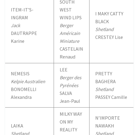
SOUTH
ITEM-IT’S-
WEST
I MAKY CATTY
INGRAM
WIND LIPS
BLACK
Jack
Berger
Shetland
DAUTRAPPE
Américain
CRESTEY Lise
Karine
Miniature
CASTELAIN
Renaud
LEE
NEMESIS
PRETTY
Berger des
Kelpie Australien
BAGHERA
Pyrénées
BONOMELLI
Shetland
SALVA
Alexandra
PASSEY Camille
Jean-Paul
MILKY WAY
N’IMPORTE
ON MY
LAIKA
NAWAKH
REALITY
Shetland
Shetland