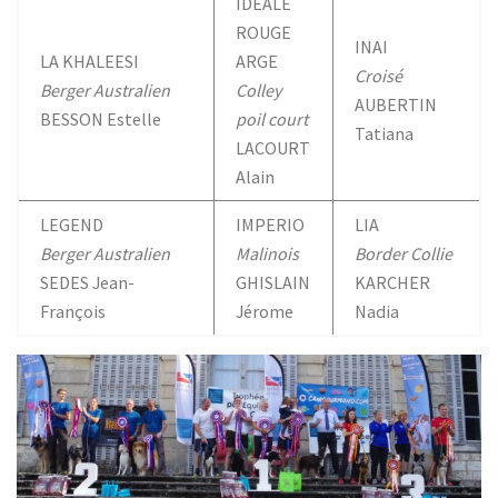
IDEALE
ROUGE
INAI
LA KHALEESI
ARGE
Croisé
Berger Australien
Colley
AUBERTIN
BESSON Estelle
poil court
Tatiana
LACOURT
Alain
LEGEND
IMPERIO
LIA
Berger Australien
Malinois
Border Collie
SEDES Jean-
GHISLAIN
KARCHER
François
Jérome
Nadia