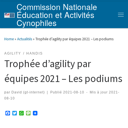
Commission Nationale
Skip to content
Éducation et Activités
Men
Cynophiles
Home
»
Actualités
»
Trophée d’agility par équipes 2021 – Les podiums
AGILITY
HANDIS
Trophée d’agility par
équipes 2021 – Les podiums
par
David (gt-internet)
|
Publié
2021-08-10
-
Mis à jour
2021-
08-10
F
T
W
M
a
w
h
e
c
i
a
s
e
t
t
s