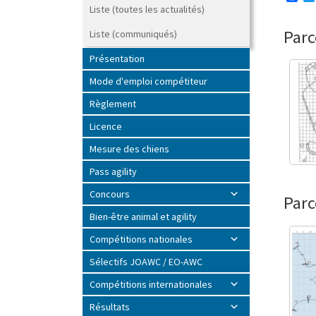
a
Liste (toutes les actualités)
c
e
Parc
Liste (communiqués)
b
o
Présentation
o
k
Mode d'emploi compétiteur
Règlement
Licence
Mesure des chiens
Pass agility
Concours
Parc
Bien-être animal et agility
Compétitions nationales
Sélectifs JOAWC / EO-AWC
Compétitions internationales
Résultats