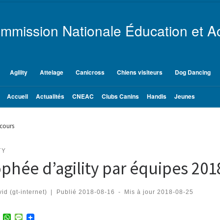
mmission Nationale Éducation et Ac
Agility
Attelage
Canicross
Chiens visiteurs
Dog Dancing
Accueil
Actualités
CNEAC
Clubs Canins
Handis
Jeunes
rcours
TY
phée d’agility par équipes 201
id (gt-internet)
|
Publié
2018-08-16
-
Mis à jour
2018-08-25
T
W
M