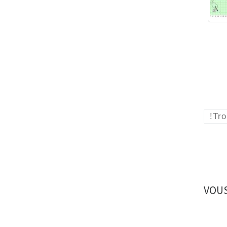
!Tro
VOUS