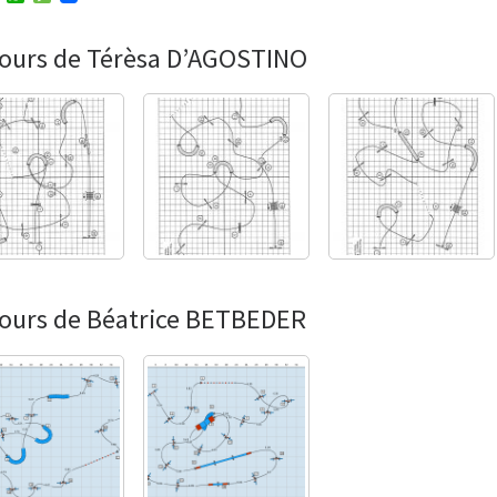
w
h
e
i
a
s
t
t
s
ours de Térèsa D’AGOSTINO
t
s
a
e
A
g
r
p
e
p
ours de Béatrice BETBEDER