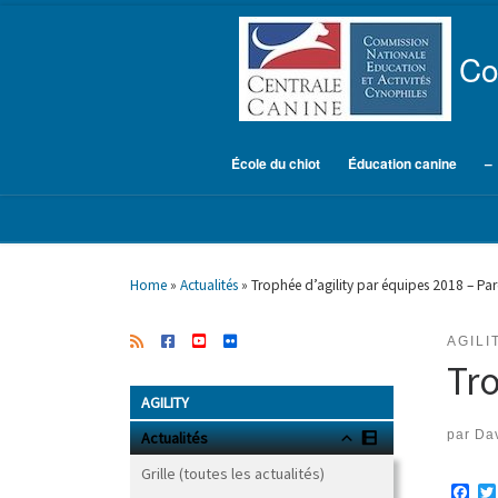
Skip to content
Co
École du chiot
Éducation canine
–
Home
»
Actualités
»
Trophée d’agility par équipes 2018 – Pa
AGILI
Tro
AGILITY
par
Dav
Actualités
Grille (toutes les actualités)
F