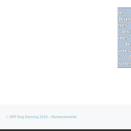
Parcourir les articles
Article précédent
GPF Dog-Dancing 2018 – Remerciements