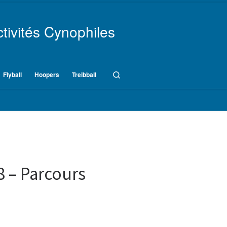
tivités Cynophiles
Search
Flyball
Hoopers
Treibball
8 – Parcours