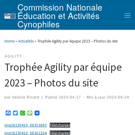
Commission Nationale
Skip to content
Éducation et Activités
Men
Cynophiles
Home
»
Actualités
»
Trophée Agility par équipe 2023 – Photos du site
AGILITY
Trophée Agility par équipe
2023 – Photos du site
par
Valérie Ricard
|
Publié
2023-04-17
-
Mis à jour
2023-04-24
F
T
W
M
a
w
h
e
c
i
a
s
img20230410_08353683
Télécharger
e
t
t
s
b
t
s
a
img20230410_08362164
Télécharger