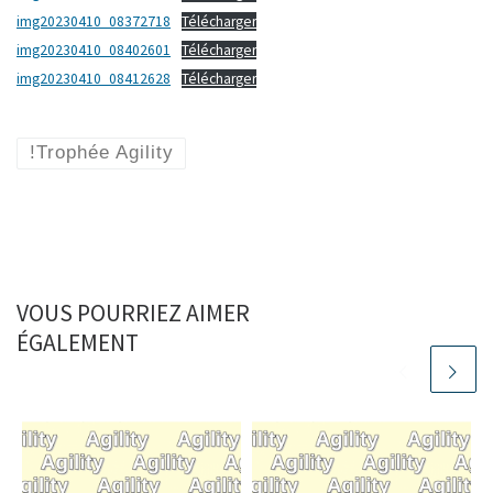
o
e
A
g
img20230410_08372718
Télécharger
o
r
p
e
k
p
img20230410_08402601
Télécharger
img20230410_08412628
Télécharger
!Trophée Agility
VOUS POURRIEZ AIMER
ÉGALEMENT