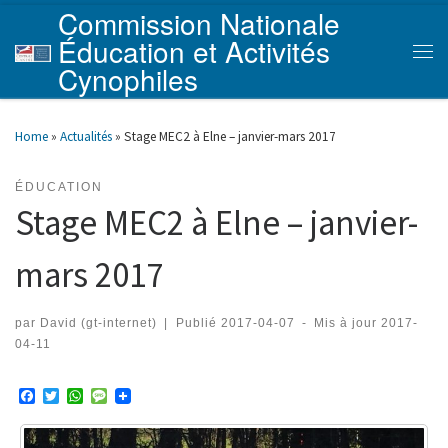
Commission Nationale
Skip to content
Éducation et Activités
Men
Cynophiles
Home
»
Actualités
»
Stage MEC2 à Elne – janvier-mars 2017
ÉDUCATION
Stage MEC2 à Elne – janvier-
mars 2017
par
David (gt-internet)
|
Publié
2017-04-07
-
Mis à jour
2017-
04-11
F
T
W
M
a
w
h
e
c
i
a
s
e
t
t
s