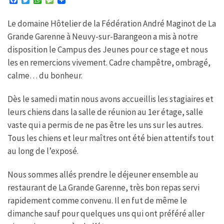
F
T
W
M
a
w
h
e
c
i
a
s
Le domaine Hôtelier de la Fédération André Maginot de La
e
t
t
s
b
t
s
a
Grande Garenne à Neuvy-sur-Barangeon a mis à notre
o
e
A
g
o
r
p
e
disposition le Campus des Jeunes pour ce stage et nous
k
p
les en remercions vivement. Cadre champêtre, ombragé,
calme… du bonheur.
Dès le samedi matin nous avons accueillis les stagiaires et
leurs chiens dans la salle de réunion au 1er étage, salle
vaste qui a permis de ne pas être les uns sur les autres.
Tous les chiens et leur maîtres ont été bien attentifs tout
au long de l’exposé.
Nous sommes allés prendre le déjeuner ensemble au
restaurant de La Grande Garenne, très bon repas servi
rapidement comme convenu. Il en fut de même le
dimanche sauf pour quelques uns qui ont préféré aller