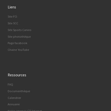
Liens
Site FCI
Site SCC
Site Sports Canins
Site photothèque
Page facebook
Chaine YouTube
Ressources
FAQ
Documenthèque
Calendrier
Annuaire
Notes internes GT Internet