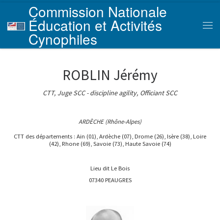
Commission Nationale
Skip to content
Éducation et Activités
Men
Cynophiles
ROBLIN Jérémy
CTT, Juge SCC - discipline agility, Officiant SCC
ARDÈCHE (Rhône-Alpes)
CTT des départements : Ain (01), Ardèche (07), Drome (26), Isère (38), Loire
(42), Rhone (69), Savoie (73), Haute Savoie (74)
Lieu dit Le Bois
07340 PEAUGRES