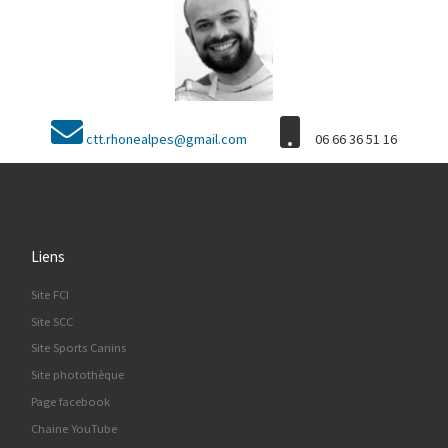
ctt.rhonealpes@gmail.com
06 66 36 51 16
Liens
Site FCI
Site SCC
Site Sports Canins
Site photothèque
Page facebook
Chaine YouTube