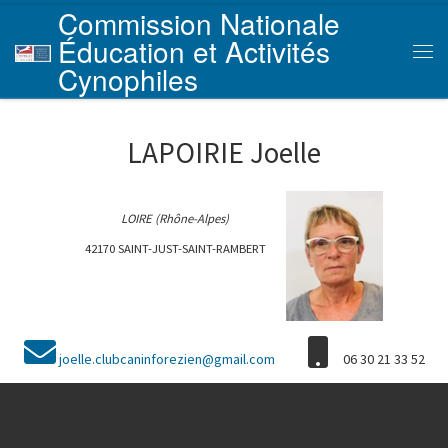
Commission Nationale
Skip to content
Éducation et Activités
Men
Cynophiles
LAPOIRIE Joelle
LOIRE (Rhône-Alpes)
42170 SAINT-JUST-SAINT-RAMBERT
joelle.clubcaninforezien@gmail.com
06 30 21 33 52