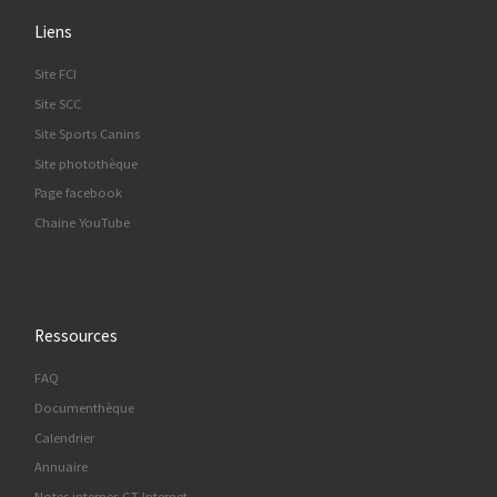
Liens
Site FCI
Site SCC
Site Sports Canins
Site photothèque
Page facebook
Chaine YouTube
Ressources
FAQ
Documenthèque
Calendrier
Annuaire
Notes internes GT Internet