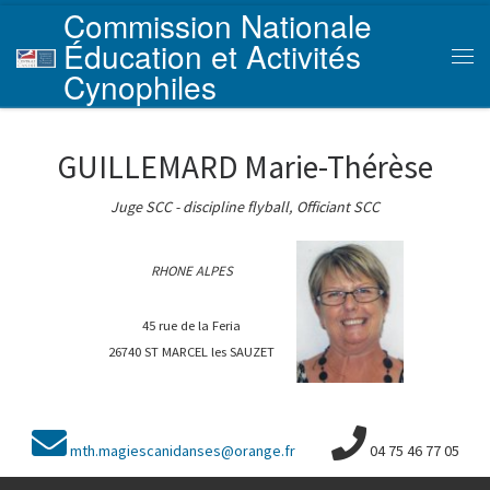
Commission Nationale
Skip to content
Éducation et Activités
Men
Cynophiles
GUILLEMARD Marie-Thérèse
Juge SCC - discipline flyball, Officiant SCC
RHONE ALPES
45 rue de la Feria
26740 ST MARCEL les SAUZET
mth.magiescanidanses@orange.fr
04 75 46 77 05