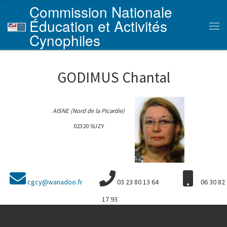
Commission Nationale
Skip to content
Éducation et Activités
Men
Cynophiles
GODIMUS Chantal
AISNE (Nord de la Picardie)
02320 SUZY
cgcy@wanadoo.fr
03 23 80 13 64
06 30 82
17 93