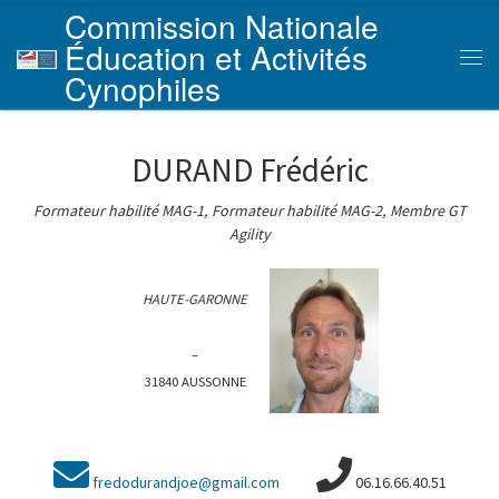
Commission Nationale
Skip to content
Éducation et Activités
Men
Cynophiles
DURAND Frédéric
Formateur habilité MAG-1, Formateur habilité MAG-2, Membre GT
Agility
HAUTE-GARONNE
–
31840 AUSSONNE
fredodurandjoe@gmail.com
06.16.66.40.51