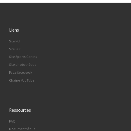
Liens
Site FCI
Site SCC
Site Sports Canins
Site photothèque
Page facebook
Chaine YouTube
Ressources
FAQ
Documenthèque