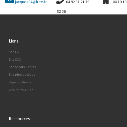
jacques04@free.fr
04 92 31 21 79
06 10 19
82 56
Liens
Site FCI
Site SCC
Site Sports Canins
Site photothèque
Page facebook
Chaine YouTube
Ressources