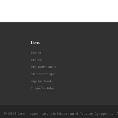
Liens
Site FCI
Site SCC
Site Sports Canins
Site photothèque
Page facebook
Chaine YouTube
© 2026
Commission Nationale Éducation et Activités Cynophiles
–