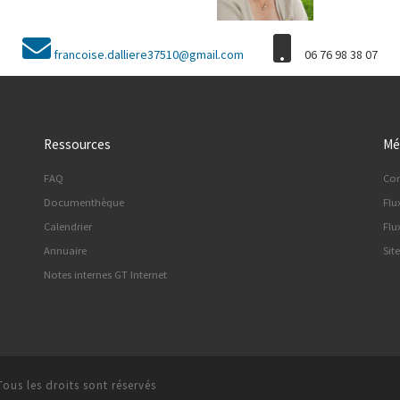
francoise.dalliere37510@gmail.com
06 76 98 38 07
Ressources
Mé
FAQ
Co
Documenthèque
Flu
Calendrier
Flu
Annuaire
Sit
Notes internes GT Internet
Tous les droits sont réservés