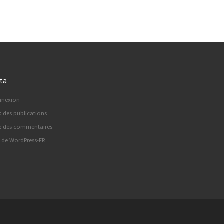
ta
nnexion
x des publications
x des commentaires
e de WordPress-FR