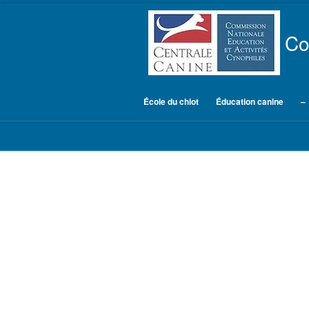
Skip to content
Co
École du chiot
Éducation canine
–