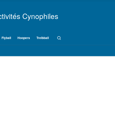
tivités Cynophiles
Search
Flyball
Hoopers
Treibball