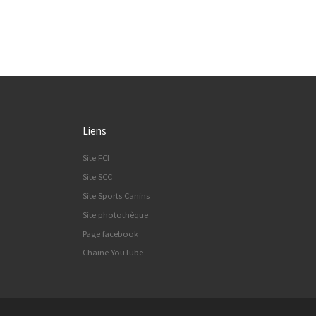
Liens
Site FCI
Site SCC
Site Sports Canins
Site photothèque
Page facebook
Chaine YouTube