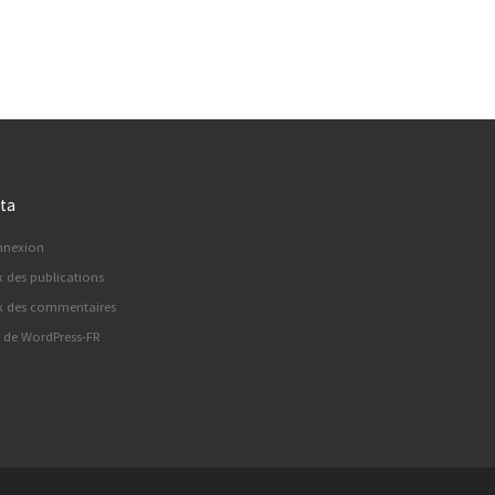
ta
nnexion
x des publications
x des commentaires
e de WordPress-FR