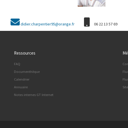
didier.charpentier95@orange.fr
06 22 13 57 69
Ressources
Mé
FAQ
Co
Documenthèque
Flu
Calendrier
Flu
Annuaire
Sit
Notes internes GT Internet