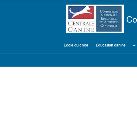
Skip to content
Co
École du chiot
Éducation canine
–