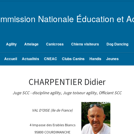
mmission Nationale Éducation et Ac
Agility
Attelage
Canicross
Chiens visiteurs
Dog Dancing
Accueil
Actualités
CNEAC
Clubs Canins
Handis
Jeunes
CHARPENTIER Didier
Juge SCC - discipline agility, Juge toiseur agility, Officiant SCC
VAL D'OISE (Ile de France)
4 Impasse des Erables Blancs
95800 COURDIMANCHE