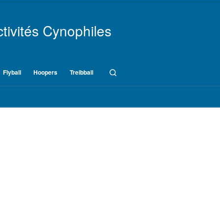
tivités Cynophiles
Search
Flyball
Hoopers
Treibball