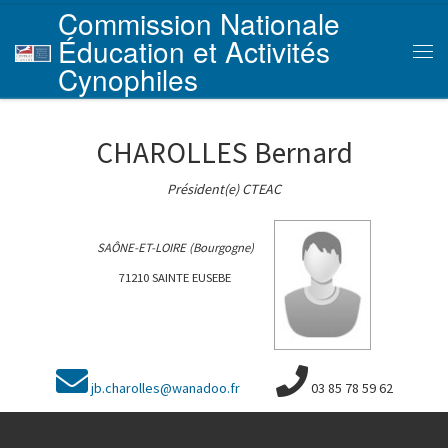
Commission Nationale
Skip to content
Éducation et Activités
Men
Cynophiles
CHAROLLES Bernard
Président(e) CTEAC
SAÔNE-ET-LOIRE (Bourgogne)
71210 SAINTE EUSEBE
jb.charolles@wanadoo.fr
03 85 78 59 62